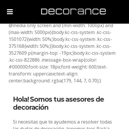
Protegido: Tienda Online
@media only screen and (min-width: 1000px) and
(max-width: 5000px){body.kc-css-system .kc-css-
1501072{width: 50%;}body.kc-css-system .kc-css-
375168{width: 50%;}}body.kc-css-system .kc-css-
3527609 p{margin-top: -19px;}body.kc-css-system
.kc-css-822886 .message-box-wrap{color:
#000000;font-size: 18px;font-weight: 600;text-
transform: uppercase;text-align:
center;background: rgba(179, 144, 7, 0.70);}
Hola! Somos tus asesores de
decoración
Si necesitas que te ayudemos a resolver todas
las dudas de decoración, tenemos tres Pack´s