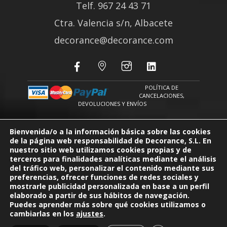
Telf. 967 24 43 71
Ctra. Valencia s/n, Albacete
decorance@decorance.com
POLÍTICA DE
CANCELACIONES,
DEVOLUCIONES Y ENVÍOS
POLÍTICA DE PROTECCIÓN DE DATOS
|
POLÍTICA DE COOKIES
Bienvenida/o a la información básica sobre las cookies
de la página web responsabilidad de Decorance, S.L.
En
nuestro sitio web utilizamos cookies propias y de
terceros para finalidades analíticas mediante el análisis
del tráfico web, personalizar el contenido mediante sus
preferencias, ofrecer funciones de redes sociales y
mostrarle publicidad personalizada en base a un perfil
elaborado a partir de sus hábitos de navegación.
Financiado por la Unión Europea -
Puedes aprender más sobre qué cookies utilizamos o
NextGenerationEU
cambiarlas en los
ajustes
.